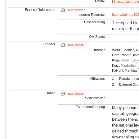
Lizenz
https://creati
Externe Referenzen
ausblenden:
externe Referenz
https://doi.org/1
Beschreibung
The zipped file
results of the p
OA-Status
Urheber
ausblenden:
1
Urheber
Wenz, Leonie
, 
Carr, Robert Dev
1
Kögel, Noah
, A
1
Kotz, Maximilian
Kalkuhl, Matthias
Affiliations
1
Potsdam Inst
2
External Org
Inhalt
ausblenden:
Schlagwörter
-
Zusammenfassung
Many phenomen
capital, geogr
between them. Y
the national le
gained through
downscaling to