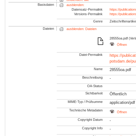
Basisdaten
ausblenden:
Datensatz-Permalink
https://publicati
Versions-Permalink
https://publicati
Genre
Zeitschriftenartike
Dateien
ausblenden: Dateien
28555oa.pdf (Ver
Öffnen
Datei-Permalink
https://publicat
potsdam.de/pu
Name
28555oa.pdf
Beschreibung
-
OA-Status
Sichtbarkeit
Öffentlich
MIME-Typ / Prüfsumme
application/pdf
Technische Metadaten
Öffnen
Copyright Datum
-
Copyright Info
-