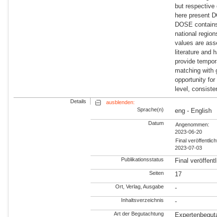
but respective 
here present 
DOSE contains
national region
values are ass
literature and
provide tempora
matching with 
opportunity fo
level, consiste
Details
ausblenden:
Sprache(n)
eng - English
Datum
Angenommen:
2023-06-20
Final veröffentlich
2023-07-03
Publikationsstatus
Final veröffentl
Seiten
17
Ort, Verlag, Ausgabe
-
Inhaltsverzeichnis
-
Art der Begutachtung
Expertenbegut