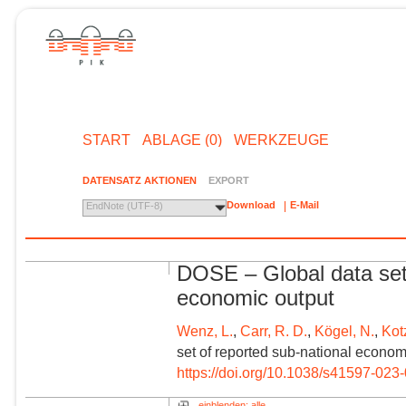
START
ABLAGE (0)
WERKZEUGE
DATENSATZ AKTIONEN
EXPORT
Download
E-Mail
EndNote (UTF-8)
DOSE – Global data set 
economic output
Wenz, L.
,
Carr, R. D.
,
Kögel, N.
,
Kot
set of reported sub-national economi
https://doi.org/10.1038/s41597-023
einblenden: alle