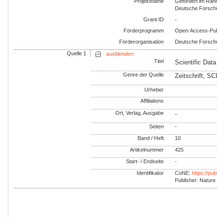
Projektname
Gefördert im Rah
Deutsche Forsch
Grant ID
-
Förderprogramm
Open-Access-Pub
Förderorganisation
Deutsche Forsch
Quelle 1
ausblenden:
Titel
Scientific Data
Genre der Quelle
Zeitschrift, SC
Urheber
Affiliations
Ort, Verlag, Ausgabe
-
Seiten
-
Band / Heft
10
Artikelnummer
425
Start- / Endseite
-
Identifikator
CoNE:
https://pu
Publisher: Nature