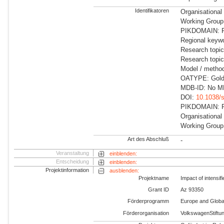
Identifikatoren
Organisational
Working Group:
PIKDOMAIN: R
Regional keywo
Research topi
Research topi
Model / metho
OATYPE: Gold 
MDB-ID: No MD
DOI:
10.1038/
PIKDOMAIN: RD
Organisational
Working Group:
Art des Abschluß
-
Veranstaltung
einblenden:
Entscheidung
einblenden:
Projektinformation
ausblenden:
Projektname
Impact of intens
Grant ID
Az 93350
Förderprogramm
Europe and Globa
Förderorganisation
VolkswagenStiftu