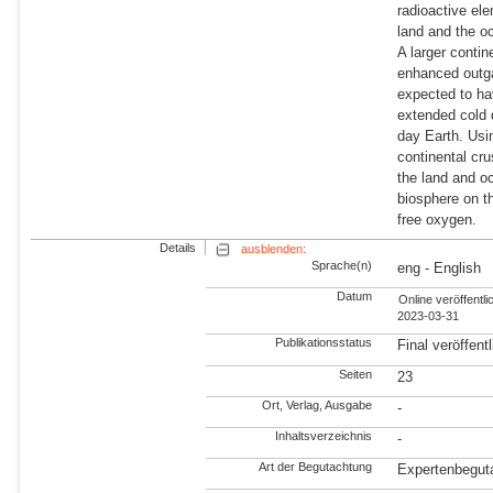
radioactive el
land and the o
A larger contin
enhanced outgas
expected to hav
extended cold 
day Earth. Usin
continental cru
the land and oc
biosphere on t
free oxygen.
Details
ausblenden:
Sprache(n)
eng - English
Datum
Online veröffentlic
2023-03-31
Publikationsstatus
Final veröffentl
Seiten
23
Ort, Verlag, Ausgabe
-
Inhaltsverzeichnis
-
Art der Begutachtung
Expertenbegut