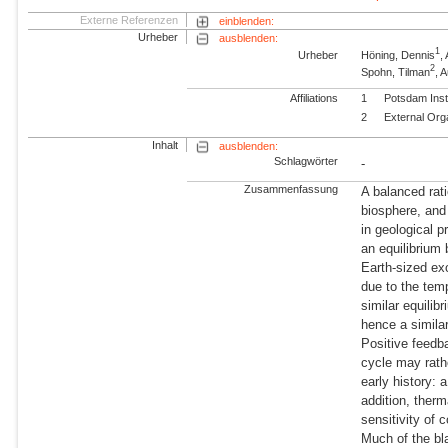
Externe Referenzen
einblenden:
Urheber
ausblenden:
1
Urheber
Höning, Dennis
,
2
Spohn, Tilman
, 
Affiliations
1
Potsdam Inst
2
External Org
Inhalt
ausblenden:
Schlagwörter
-
Zusammenfassung
A balanced rati
biosphere, and
in geological p
an equilibrium 
Earth-sized ex
due to the tem
similar equilib
hence a similar
Positive feedb
cycle may rathe
early history: 
addition, therm
sensitivity of c
Much of the bl