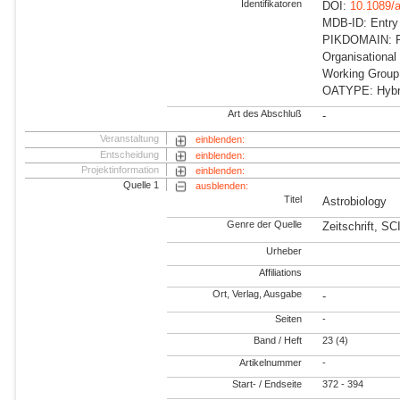
Identifikatoren
DOI:
10.1089/
MDB-ID: Entry
PIKDOMAIN: RD
Organisational
Working Group
OATYPE: Hybr
Art des Abschluß
-
Veranstaltung
einblenden:
Entscheidung
einblenden:
Projektinformation
einblenden:
Quelle 1
ausblenden:
Titel
Astrobiology
Genre der Quelle
Zeitschrift, S
Urheber
Affiliations
Ort, Verlag, Ausgabe
-
Seiten
-
Band / Heft
23 (4)
Artikelnummer
-
Start- / Endseite
372 - 394