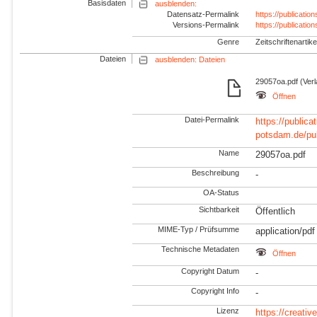
Basisdaten
ausblenden:
Datensatz-Permalink
https://publicati
Versions-Permalink
https://publicati
Genre
Zeitschriftenartike
Dateien
ausblenden: Dateien
29057oa.pdf (Ver
Öffnen
Datei-Permalink
https://publicat
potsdam.de/pu
Name
29057oa.pdf
Beschreibung
-
OA-Status
Sichtbarkeit
Öffentlich
MIME-Typ / Prüfsumme
application/pdf
Technische Metadaten
Öffnen
Copyright Datum
-
Copyright Info
-
Lizenz
https://creati