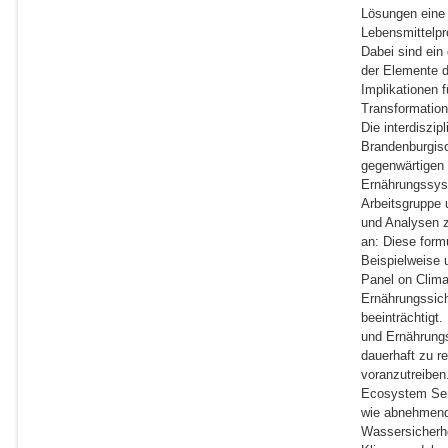
Lösungen eine 
Lebensmittelpr
Dabei sind ein
der Elemente d
Implikationen f
Transformation
Die interdiszip
Brandenburgis
gegenwärtigen 
Ernährungssyst
Arbeitsgruppe 
und Analysen z
an: Diese form
Beispielweise 
Panel on Clima
Ernährungssich
beeinträchtigt
und Ernährung
dauerhaft zu 
voranzutreiben
Ecosystem Serv
wie abnehmend
Wassersicherh