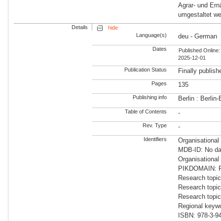
Agrar- und Er
umgestaltet we
Details
hide
Language(s)
deu - German
Dates
Published Online:
2025-12-01
Publication Status
Finally publish
Pages
135
Publishing info
Berlin : Berli
Table of Contents
-
Rev. Type
-
Identifiers
Organisational
MDB-ID: No dat
Organisational
PIKDOMAIN: RD
Research topic
Research topic
Research topic
Regional keyw
ISBN: 978-3-9