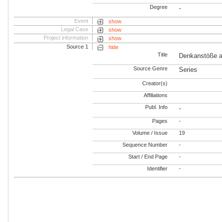
Degree
-
Event
show
Legal Case
show
Project information
show
Source 1
hide
Title
Denkanstöße a
Source Genre
Series
Creator(s)
Affiliations
Publ. Info
-
Pages
-
Volume / Issue
19
Sequence Number
-
Start / End Page
-
Identifier
-