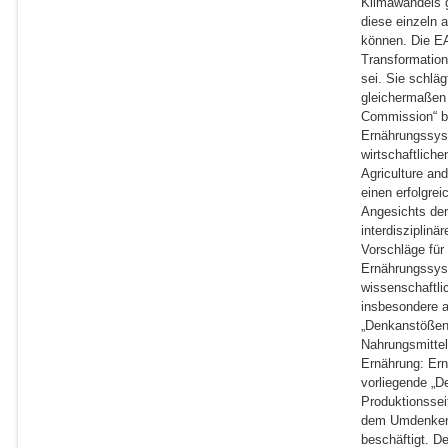
Klimawandels g
diese einzeln 
können. Die EA
Transformation
sei. Sie schlä
gleichermaßen 
Commission“ b
Ernährungssyst
wirtschaftlich
Agriculture and
einen erfolgre
Angesichts der
interdisziplin
Vorschläge für
Ernährungssyst
wissenschaftli
insbesondere a
„Denkanstößen 
Nahrungsmittel
Ernährung: Ern
vorliegende „D
Produktionssei
dem Umdenken 
beschäftigt. D