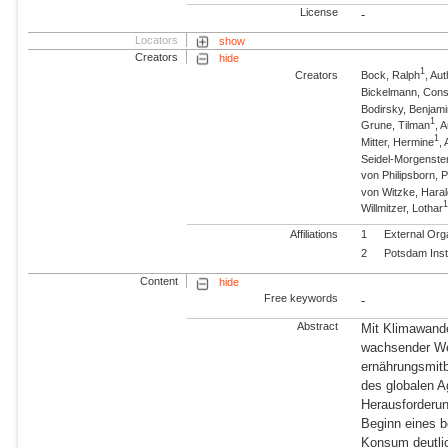
License
-
Locators
show
Creators
hide
1
Creators
Bock, Ralph
, Au
Bickelmann, Con
Bodirsky, Benjam
1
Grune, Tilman
, 
1
Mitter, Hermine
,
Seidel-Morgenste
von Philipsborn, 
von Witzke, Hara
Willmitzer, Lothar
Affiliations
1
External Org
2
Potsdam Inst
Content
hide
Free keywords
-
Abstract
Mit Klimawande
wachsender We
ernährungsmitb
des globalen A
Herausforderun
Beginn eines 
Konsum deutlic