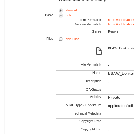
show all
Basic
hide
Item Permalink
https://publicati
Version Permalink
https://publicati
Genre
Report
Files
hide Files
BBAW_Denkanstos
File Permalink
-
Name
BBAW_Denkans
Description
-
OA-Status
Visibility
Private
MIME-Type / Checksum
application/pdf
Technical Metadata
Copyright Date
-
Copyright Info
-