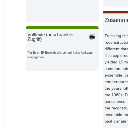
Cherubini, Paolo
External Organizations;
Zusamme
Churakova, Olga V.
External Organizations;
Volltexte (beschränkter
Tree-ring ch
Zugriff)
Corona, Christophe
reconstructi
External Organizations;
different da
Für Ihren IP-Bereich sind aktuell keine Volltexte
little explor
freigegeben.
Gennaretti, Fabio
yielded 15 
External Organizations;
common netwo
ensemble, th
Grießinger, Jussi
External Organizations;
temperatures
the years fol
Guillet, Sebastian
the 1980s. Di
External Organizations;
persistence,
the reconstr
Guiot, Joel
ensemble rec
External Organizations;
past climate v