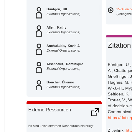
Büntgen, Ulf
25745oa.p
External Organizations;
(Verlagsve
Allen, Kathy
External Organizations;
Zitation
Anchukaitis, Kevin J.
External Organizations;
Arseneault, Dominique
Büntgen, U., 
External Organizations;
A., Chatterje
Grießinger, J
Hughes, M. K.
Boucher, Étienne
External Organizations;
W.-J.-H., Myg
Seftigen, K., 
Trouet, V., W
Bräuning, Achim
External Organizations;
of decision-m
Externe Ressourcen
Communicati
https://doi.
Chatterjee, Snigdhansu
External Organizations;
Es sind keine externen Ressourcen hinterlegt
Zitierlink:
htt