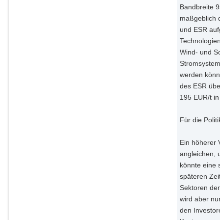
Bandbreite 9
maßgeblich 
und ESR aufg
Technologien 
Wind- und So
Stromsystem
werden könn
des ESR über
195 EUR/t in
Für die Poli
Ein höherer
angleichen, 
könnte eine 
späteren Zeit
Sektoren den
wird aber nu
den Investor