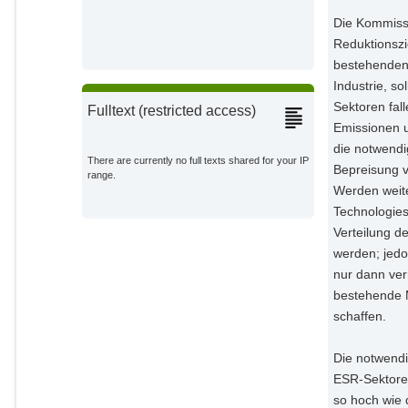
Pahle, Michael
Die Kommissi
Potsdam Institute for Climate
Reduktionszie
Impact Research;
bestehenden
Rodrigues, Renato
Industrie, s
Potsdam Institute for Climate
Impact Research;
Sektoren fall
Fulltext (restricted access)
Emissionen 
Edenhofer, Ottmar
die notwendi
Potsdam Institute for Climate
There are currently no full texts shared for your IP
Impact Research;
Bepreisung v
range.
Werden weite
Technologie
Verteilung 
werden; jedo
nur dann ver
bestehende M
schaffen.
Die notwendi
ESR-Sektoren
so hoch wie 