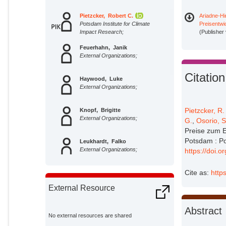
Pietzcker, Robert C.
Ariadne-H
Potsdam Institute for Climate
Preisentw
Impact Research;
(Publisher
Feuerhahn, Janik
External Organizations;
Citation
Haywood, Luke
External Organizations;
Pietzcker, R.
Knopf, Brigitte
External Organizations;
G.
,
Osorio, S
Preise zum E
Potsdam : Po
Leukhardt, Falko
External Organizations;
https://doi.
Cite as:
http
Luderer, Gunnar
Potsdam Institute for Climate
External Resource
Impact Research;
Osorio, Sebastian
Abstract
Potsdam Institute for Climate
No external resources are shared
Impact Research;