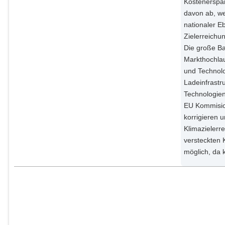
Kostenerspa
davon ab, w
nationaler E
Zielerreichu
Die große B
Markthochla
und Technolo
Ladeinfrastr
Technologien
EU Kommisio
korrigieren 
Klimazielerr
versteckten 
möglich, da