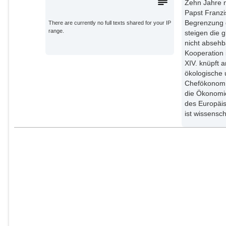
Zehn Jahre n
Papst Franzi
Begrenzung d
There are currently no full texts shared for your IP
range.
steigen die g
nicht absehb
Kooperation 
XIV. knüpft 
ökologische 
Chefökonom d
die Ökonomie
des Europäis
ist wissensc