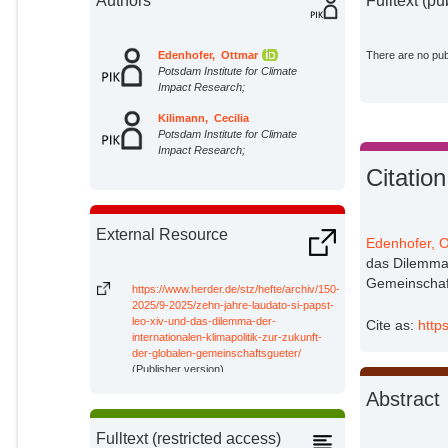
Authors
Fulltext (pu
Edenhofer, Ottmar
There are no publ
Potsdam Institute for Climate
Impact Research;
Kilimann, Cecilia
Potsdam Institute for Climate
Impact Research;
Citation
External Resource
Edenhofer, O
das Dilemma 
Gemeinschaft
https://www.herder.de/stz/hefte/archiv/150-
2025/9-2025/zehn-jahre-laudato-si-papst-
leo-xiv-und-das-dilemma-der-
Cite as:
http
internationalen-klimapolitik-zur-zukunft-
der-globalen-gemeinschaftsgueter/
(Publisher version)
Abstract
Fulltext (restricted access)