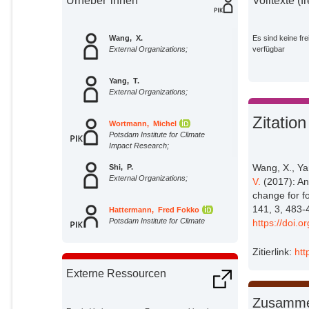
Urheber*innen
Volltexte (f
Wang, X.
Es sind keine fre
External Organizations;
verfügbar
Yang, T.
External Organizations;
Zitation
Wortmann, Michel
Potsdam Institute for Climate
Impact Research;
Wang, X., Ya
Shi, P.
External Organizations;
V.
(2017): Ana
change for fo
141, 3, 483-
Hattermann, Fred Fokko
Potsdam Institute for Climate
https://doi.
Impact Research;
Zitierlink:
htt
Lobanova, Anastasia
Potsdam Institute for Climate
Externe Ressourcen
Impact Research;
Aich, Valentin
Zusamme
Potsdam Institute for Climate