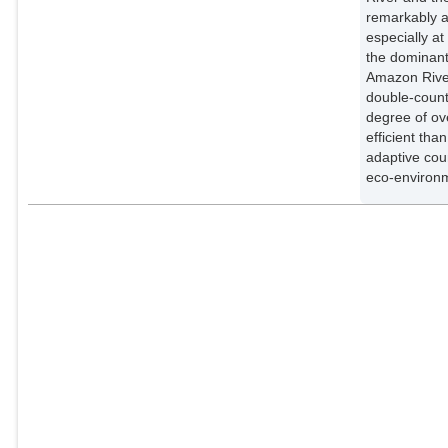
remarkably a
especially a
the dominant
Amazon River
double-count
degree of ov
efficient tha
adaptive cou
eco-environm