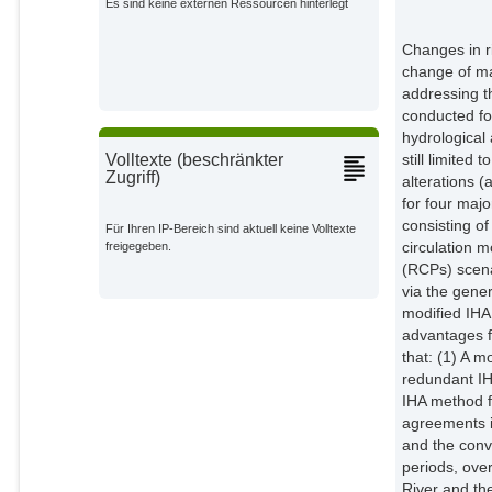
Es sind keine externen Ressourcen hinterlegt
Impact Research;
Changes in r
change of ma
addressing t
conducted fo
hydrological
still limited
Volltexte (beschränkter
Zugriff)
alterations (
for four maj
consisting o
Für Ihren IP-Bereich sind aktuell keine Volltexte
circulation 
freigegeben.
(RCPs) scena
via the gener
modified IHA
advantages f
that: (1) A 
redundant IHA
IHA method fo
agreements i
and the conv
periods, ove
River and th